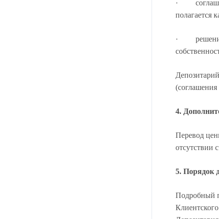
· соглашени
полагается 
· решение с
собственност
Депозитарий
(соглашения
4. Дополни
Перевод цен
отсутствии 
5. Порядок 
Подробный п
Клиентского