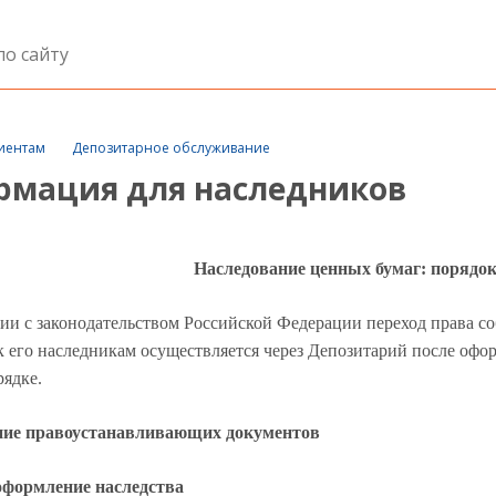
иентам
Депозитарное обслуживание
мация для наследников
Наследование ценных бумаг: порядо
вии с законодательством Российской Федерации переход права с
 к его наследникам осуществляется через Депозитарий после офо
рядке.
ние правоустанавливающих документов
оформление наследства