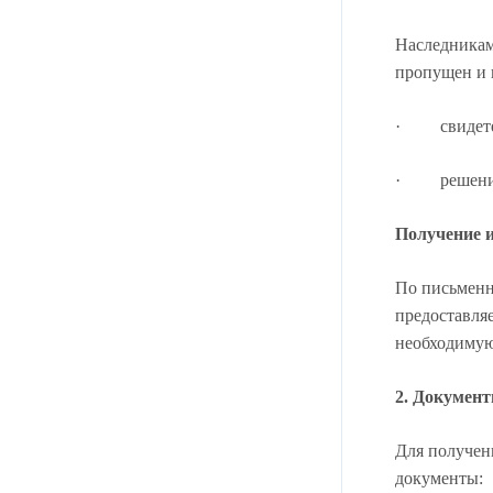
Наследникам 
пропущен и 
· свидетель
· решения с
Получение и
По письменн
предоставляе
необходимую
2. Докумен
Для получен
документы: