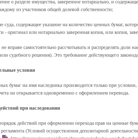
е о разделе имущества, заверенное нотариально, и содержащее
каждому из участников общей долевой собственности;
уда, содержащее указание на количество ценных бумаг, которо
и - оригинал или нотариально заверенная копия, или копия, зав
 не вправе самостоятельно рассчитывать и распределять доли на
 или судебного решения). Это требование действующего законод
тельные условия
ных бумаг на имя наследника производится только при условии, 
счета он открывается одновременно с оформлением перевода.
действий при наследовании
орядок действий при оформлении перехода прав на ценные бумаг
 регламента (Условий осуществления депозитарной деятельности)