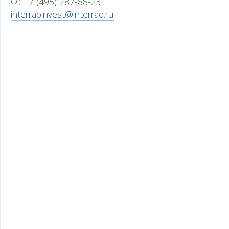
Ф.: +7 (495) 287-88-23
interraoinvest@interrao.ru